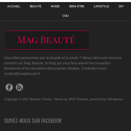
ACCUEIL
BEAUTÉ
MODE
BIEN-ÊTRE
LIFESTYLE
DIY
CGU
Vous êtes passionnés par la beauté et la mode ? Venez découvrir tout nos
conseils sur Mag Beauté, le blog qui vous fera adorer les nouvelles
tendances et les dernières découvertes lifestyle. Contactez nous:
contact@magbeaute.fr
Copyright © 2017 Braxton Theme. Theme by MVP Themes, powered by Wordpress.
SUIVEZ-NOUS SUR FACEBOOK